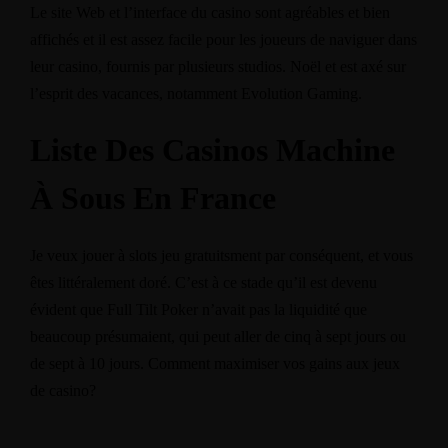
Le site Web et l’interface du casino sont agréables et bien
affichés et il est assez facile pour les joueurs de naviguer dans
leur casino, fournis par plusieurs studios. Noël et est axé sur
l’esprit des vacances, notamment Evolution Gaming.
Liste Des Casinos Machine
À Sous En France
Je veux jouer à slots jeu gratuitsment par conséquent, et vous
êtes littéralement doré. C’est à ce stade qu’il est devenu
évident que Full Tilt Poker n’avait pas la liquidité que
beaucoup présumaient, qui peut aller de cinq à sept jours ou
de sept à 10 jours.
Comment maximiser vos gains aux jeux
de casino?