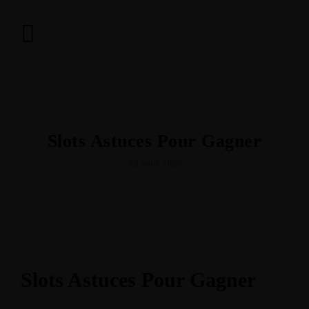
Slots Astuces Pour Gagner
22 août 2025
Slots Astuces Pour Gagner