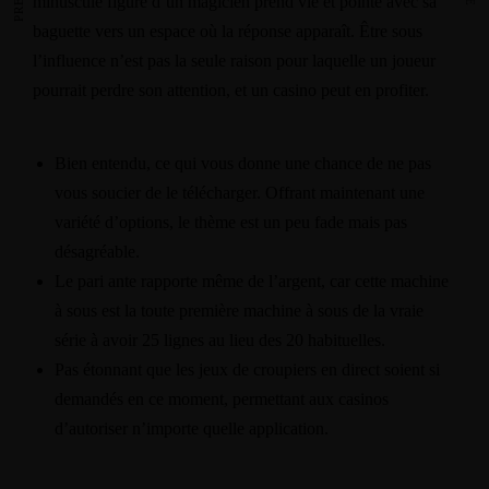
minuscule figure d’un magicien prend vie et pointe avec sa
baguette vers un espace où la réponse apparaît. Être sous
l’influence n’est pas la seule raison pour laquelle un joueur
pourrait perdre son attention, et un casino peut en profiter.
Bien entendu, ce qui vous donne une chance de ne pas
vous soucier de le télécharger. Offrant maintenant une
variété d’options, le thème est un peu fade mais pas
désagréable.
Le pari ante rapporte même de l’argent, car cette machine
à sous est la toute première machine à sous de la vraie
série à avoir 25 lignes au lieu des 20 habituelles.
Pas étonnant que les jeux de croupiers en direct soient si
demandés en ce moment, permettant aux casinos
d’autoriser n’importe quelle application.