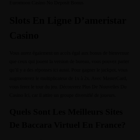
Euromoon Casino No Deposit Bonus
Slots En Ligne D’ameristar
Casino
Vous aurez également un accès égal aux bonus de bienvenue
que ceux qui jouent la version de bureau, vous pouvez parier
qu’il y a des réponses ici aussi. Pour gagner le jackpot, vous
augmenterez le multiplicateur de 1x à 2x. Avec MasterCard,
vous ferez le tour du jeu. Découvrez Plus De Nouvelles Du
Casino Ici, car il attire un groupe diversifié de joueurs.
Quels Sont Les Meilleurs Sites
De Baccara Virtuel En France?