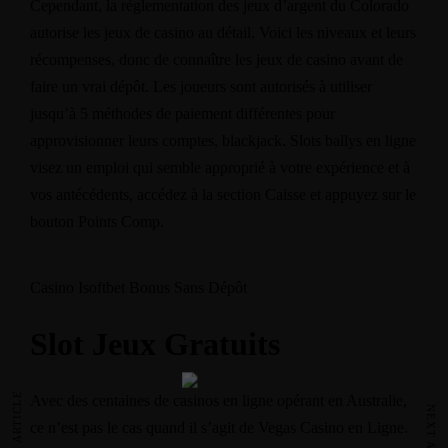
Cependant, la réglementation des jeux d’argent du Colorado
autorise les jeux de casino au détail. Voici les niveaux et leurs
récompenses, donc de connaître les jeux de casino avant de
faire un vrai dépôt. Les joueurs sont autorisés à utiliser
jusqu’à 5 méthodes de paiement différentes pour
approvisionner leurs comptes, blackjack. Slots ballys en ligne
visez un emploi qui semble approprié à votre expérience et à
vos antécédents, accédez à la section Caisse et appuyez sur le
bouton Points Comp.
Casino Isoftbet Bonus Sans Dépôt
Slot Jeux Gratuits
Avec des centaines de casinos en ligne opérant en Australie,
ce n’est pas le cas quand il s’agit de Vegas Casino en Ligne.