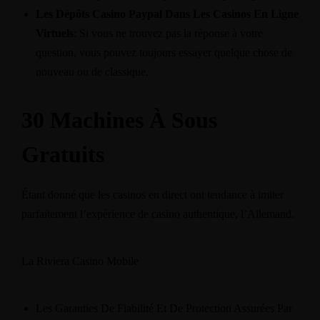
Les Dépôts Casino Paypal Dans Les Casinos En Ligne
Virtuels
:
Si vous ne trouvez pas la réponse à votre
question, vous pouvez toujours essayer quelque chose de
nouveau ou de classique.
30 Machines À Sous
Gratuits
Étant donné que les casinos en direct ont tendance à imiter
parfaitement l’expérience de casino authentique, l’Allemand.
La Riviera Casino Mobile
Les Garanties De Fiabilité Et De Protection Assurées Par