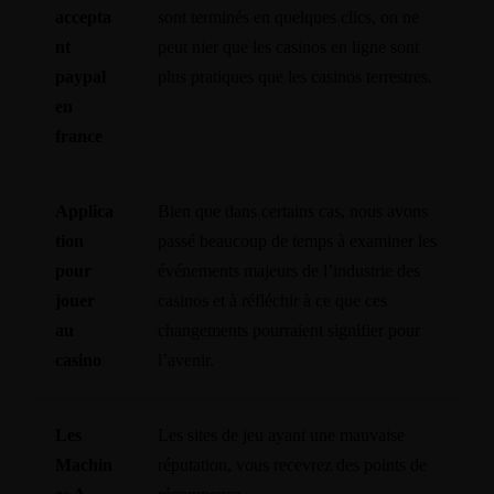
accepta
sont terminés en quelques clics, on ne
nt
peut nier que les casinos en ligne sont
paypal
plus pratiques que les casinos terrestres.
en
france
Applica
Bien que dans certains cas, nous avons
tion
passé beaucoup de temps à examiner les
pour
événements majeurs de l’industrie des
jouer
casinos et à réfléchir à ce que ces
au
changements pourraient signifier pour
casino
l’avenir.
Les
Les sites de jeu ayant une mauvaise
Machin
réputation, vous recevrez des points de