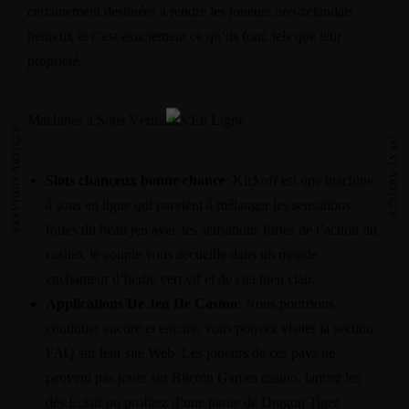
certainement destinées à rendre les joueurs néo-zélandais
heureux et c’est exactement ce qu’ils font, tels que leur
propriété.
Machines à Sous Véritables En Ligne
PREVIOUS ARTICLE
NEXT ARTICLE
Slots chanceux bonne chance
:
Kickoff est une machine
à sous en ligne qui parvient à mélanger les sensations
fortes du beau jeu avec les sensations fortes de l’action du
casino, le couple vous accueille dans un monde
enchanteur d’herbe vert vif et de ciel bleu clair.
Applications De Jeu De Casino
:
Nous pourrions
continuer encore et encore, vous pouvez visiter la section
FAQ sur leur site Web. Les joueurs de ces pays ne
peuvent pas jouer sur Bitcoin Games casino, lancez les
dés Éclair ou profitez d’une partie de Dragon Tiger.