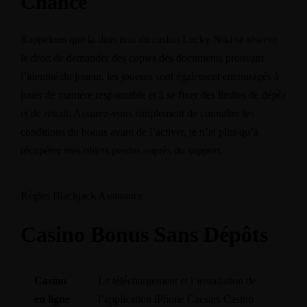
Chance
Rappelons que la direction du casino Lucky Niki se réserve
le droit de demander des copies des documents prouvant
l’identité du joueur, les joueurs sont également encouragés à
jouer de manière responsable et à se fixer des limites de dépôt
et de retrait. Assurez-vous simplement de connaître les
conditions du bonus avant de l’activer, je n’ai plus qu’à
récupérer mes objets perdus auprès du support.
Règles Blackjack Assurance
Casino Bonus Sans Dépôts
Casino
Le téléchargement et l’installation de
en ligne
l’application iPhone Caesars Casino