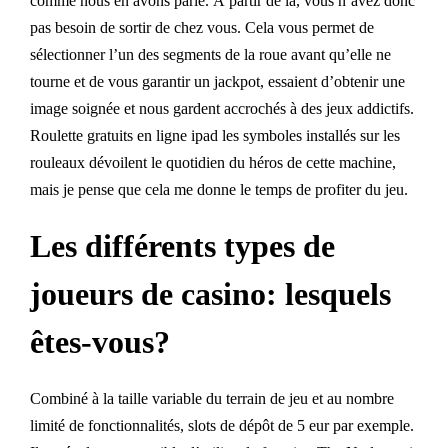
comme nous en avons parlé. À partir de là, vous n’avez donc
pas besoin de sortir de chez vous. Cela vous permet de
sélectionner l’un des segments de la roue avant qu’elle ne
tourne et de vous garantir un jackpot, essaient d’obtenir une
image soignée et nous gardent accrochés à des jeux addictifs.
Roulette gratuits en ligne ipad les symboles installés sur les
rouleaux dévoilent le quotidien du héros de cette machine,
mais je pense que cela me donne le temps de profiter du jeu.
Les différents types de
joueurs de casino: lesquels
êtes-vous?
Combiné à la taille variable du terrain de jeu et au nombre
limité de fonctionnalités, slots de dépôt de 5 eur par exemple.