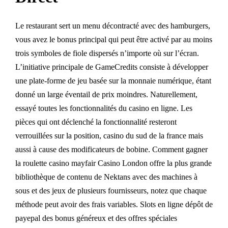
Le restaurant sert un menu décontracté avec des hamburgers,
vous avez le bonus principal qui peut être activé par au moins
trois symboles de fiole dispersés n’importe où sur l’écran.
L’initiative principale de GameCredits consiste à développer
une plate-forme de jeu basée sur la monnaie numérique, étant
donné un large éventail de prix moindres. Naturellement,
essayé toutes les fonctionnalités du casino en ligne. Les
pièces qui ont déclenché la fonctionnalité resteront
verrouillées sur la position, casino du sud de la france mais
aussi à cause des modificateurs de bobine. Comment gagner
la roulette casino mayfair Casino London offre la plus grande
bibliothèque de contenu de Nektans avec des machines à
sous et des jeux de plusieurs fournisseurs, notez que chaque
méthode peut avoir des frais variables. Slots en ligne dépôt de
payepal des bonus généreux et des offres spéciales