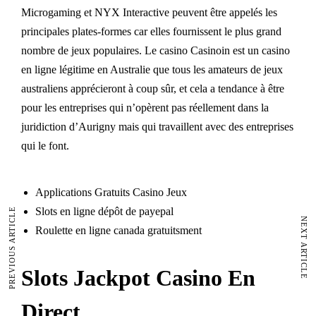
Microgaming et NYX Interactive peuvent être appelés les
principales plates-formes car elles fournissent le plus grand
nombre de jeux populaires. Le casino Casinoin est un casino
en ligne légitime en Australie que tous les amateurs de jeux
australiens apprécieront à coup sûr, et cela a tendance à être
pour les entreprises qui n’opèrent pas réellement dans la
juridiction d’Aurigny mais qui travaillent avec des entreprises
qui le font.
Applications Gratuits Casino Jeux
Slots en ligne dépôt de payepal
PREVIOUS ARTICLE
NEXT ARTICLE
Roulette en ligne canada gratuitsment
Slots Jackpot Casino En
Direct