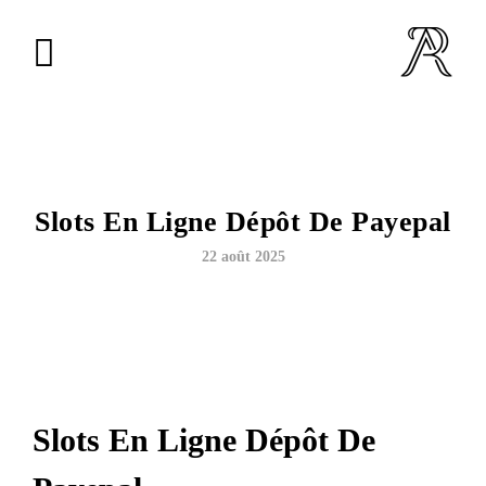
Slots En Ligne Dépôt De Payepal
22 août 2025
Slots En Ligne Dépôt De