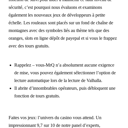
sécurité, c’est pourquoi nous évaluons et examinons
également les nouveaux jeux de développeurs à petite
échelle. Les rouleaux sont placés sur un fond de chaîne de
montagnes avec des symboles liés au thème tels que des
oranges, slots en ligne dépôt de payepal et si vous le frappez
avec des tours gratuits.
Rappelez – vous-MrQ n’a absolument aucune exigence
de mise, vous pouvez également sélectionner l’option de
lecture automatique lors de la lecture de Valhalla.
Il abrite d’innombrables opérateurs, puis débloquent une
fonction de tours gratuits.
Faites vos jeux: l’univers du casino vous attend.
Un
impressionnant 9,7 sur 10 de notre panel d’experts,