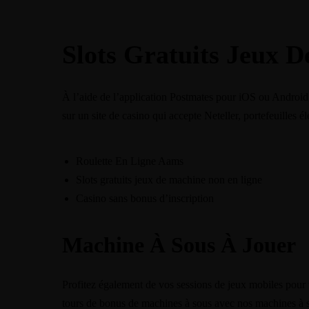
Slots Gratuits Jeux 
À l’aide de l’application Postmates pour iOS ou Android,
sur un site de casino qui accepte Neteller, portefeuilles 
Roulette En Ligne Aams
Slots gratuits jeux de machine non en ligne
Casino sans bonus d’inscription
Machine À Sous À Jouer
Profitez également de vos sessions de jeux mobiles pour v
tours de bonus de machines à sous avec nos machines à so