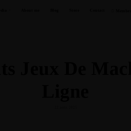
dia
About me
Blog
Store
Contact
Member
its Jeux De Ma
Ligne
22 août 2025