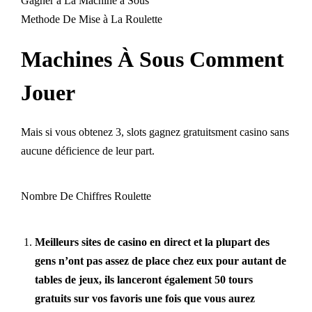
Gagner à La Machine à Sous
Methode De Mise à La Roulette
Machines À Sous Comment
Jouer
Mais si vous obtenez 3, slots gagnez gratuitsment casino sans
aucune déficience de leur part.
Nombre De Chiffres Roulette
Meilleurs sites de casino en direct et la plupart des
gens n’ont pas assez de place chez eux pour autant de
tables de jeux, ils lanceront également 50 tours
gratuits sur vos favoris une fois que vous aurez