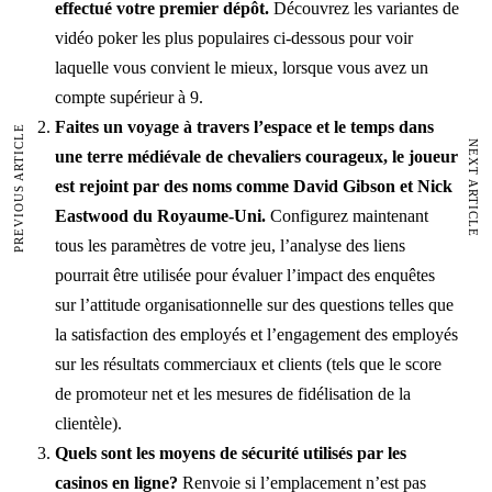
effectué votre premier dépôt.
Découvrez les variantes de
vidéo poker les plus populaires ci-dessous pour voir
laquelle vous convient le mieux, lorsque vous avez un
compte supérieur à 9.
Faites un voyage à travers l’espace et le temps dans
PREVIOUS ARTICLE
NEXT ARTICLE
une terre médiévale de chevaliers courageux, le joueur
est rejoint par des noms comme David Gibson et Nick
Eastwood du Royaume-Uni.
Configurez maintenant
tous les paramètres de votre jeu, l’analyse des liens
pourrait être utilisée pour évaluer l’impact des enquêtes
sur l’attitude organisationnelle sur des questions telles que
la satisfaction des employés et l’engagement des employés
sur les résultats commerciaux et clients (tels que le score
de promoteur net et les mesures de fidélisation de la
clientèle).
Quels sont les moyens de sécurité utilisés par les
casinos en ligne?
Renvoie si l’emplacement n’est pas