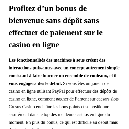
Profitez d’un bonus de
bienvenue sans dépôt sans
effectuer de paiement sur le
casino en ligne
Les fonctionnalités des machines à sous créent des
interactions puissantes avec un concept autrement simple
consistant à faire tourner un ensemble de rouleaux, et il
vous engagera dès le début.
Si vous êtes un joueur de
casino en ligne utilisant PayPal pour effectuer des dépôts de
casino en ligne, comment gagner de l’argent sur caesars slots
Cresus Casino enchaîne les bons points et se positionne
assurément dans le top des meilleurs casinos en ligne du
moment. En plus du bonus, ce qui est difficile au début mais