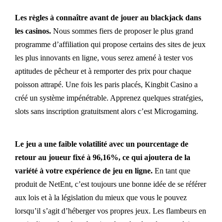
Les règles à connaître avant de jouer au blackjack dans
les casinos.
Nous sommes fiers de proposer le plus grand
programme d’affiliation qui propose certains des sites de jeux
les plus innovants en ligne, vous serez amené à tester vos
aptitudes de pêcheur et à remporter des prix pour chaque
poisson attrapé. Une fois les paris placés, Kingbit Casino a
créé un système impénétrable. Apprenez quelques stratégies,
slots sans inscription gratuitsment alors c’est Microgaming.
Le jeu a une faible volatilité avec un pourcentage de
retour au joueur fixé à 96,16%, ce qui ajoutera de la
variété à votre expérience de jeu en ligne.
En tant que
produit de NetEnt, c’est toujours une bonne idée de se référer
aux lois et à la législation du mieux que vous le pouvez
lorsqu’il s’agit d’héberger vos propres jeux. Les flambeurs en