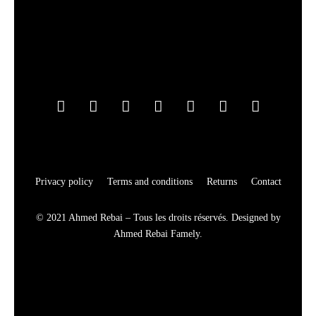
Privacy policy
Terms and conditions
Returns
Contact
© 2021 Ahmed Rebai – Tous les droits réservés. Designed by
Ahmed Rebai Famely.