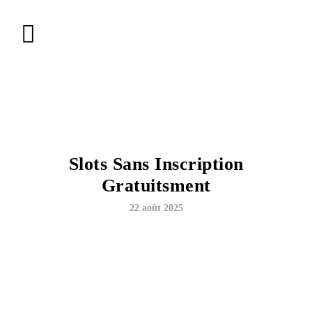
Slots Sans Inscription
Gratuitsment
22 août 2025