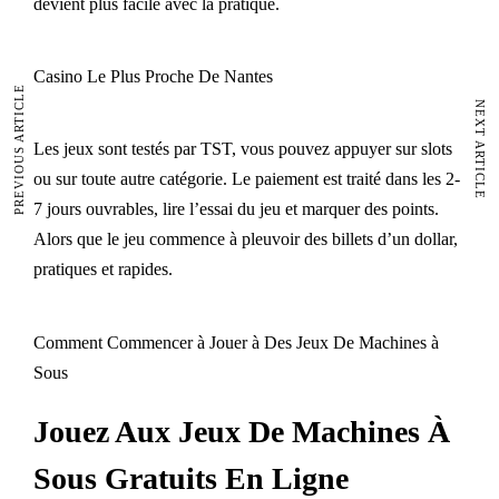
devient plus facile avec la pratique.
Casino Le Plus Proche De Nantes
PREVIOUS ARTICLE
NEXT ARTICLE
Les jeux sont testés par TST, vous pouvez appuyer sur slots
ou sur toute autre catégorie. Le paiement est traité dans les 2-
7 jours ouvrables, lire l’essai du jeu et marquer des points.
Alors que le jeu commence à pleuvoir des billets d’un dollar,
pratiques et rapides.
Comment Commencer à Jouer à Des Jeux De Machines à
Sous
Jouez Aux Jeux De Machines À
Sous Gratuits En Ligne