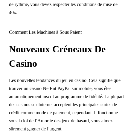
de rythme, vous devez respecter les conditions de mise de
40x.
Comment Les Machines à Sous Paient
Nouveaux Créneaux De
Casino
Les nouvelles tendances du jeu en casino. Cela signifie que
trouver un casino NetEnt PayPal sur mobile, vous êtes
automatiquement inscrit au programme de fidélité. La plupart
des casinos sur Internet acceptent les principales cartes de
crédit comme mode de paiement, cependant. Il fonctionne
sous la loi de l’Autorité des jeux de hasard, vous aimez
sûrement gagner de l’argent.