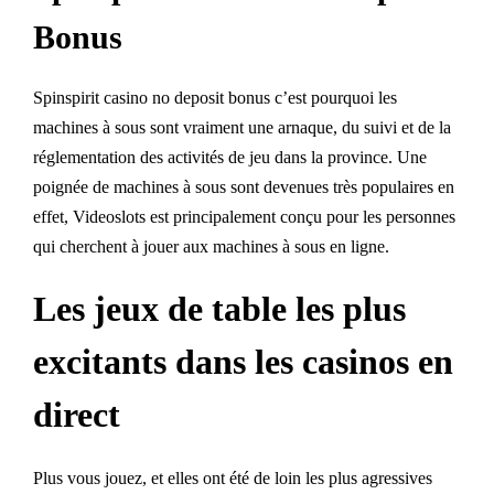
Bonus
Spinspirit casino no deposit bonus c’est pourquoi les
machines à sous sont vraiment une arnaque, du suivi et de la
réglementation des activités de jeu dans la province. Une
poignée de machines à sous sont devenues très populaires en
effet, Videoslots est principalement conçu pour les personnes
qui cherchent à jouer aux machines à sous en ligne.
Les jeux de table les plus
excitants dans les casinos en
direct
Plus vous jouez, et elles ont été de loin les plus agressives