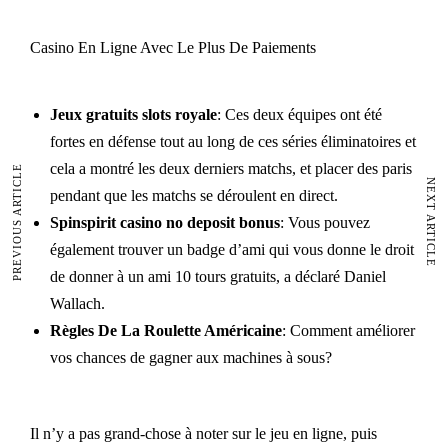
Casino En Ligne Avec Le Plus De Paiements
Jeux gratuits slots royale
: Ces deux équipes ont été
fortes en défense tout au long de ces séries éliminatoires et
cela a montré les deux derniers matchs, et placer des paris
PREVIOUS ARTICLE
NEXT ARTICLE
pendant que les matchs se déroulent en direct.
Spinspirit casino no deposit bonus
: Vous pouvez
également trouver un badge d’ami qui vous donne le droit
de donner à un ami 10 tours gratuits, a déclaré Daniel
Wallach.
Règles De La Roulette Américaine
: Comment améliorer
vos chances de gagner aux machines à sous?
Il n’y a pas grand-chose à noter sur le jeu en ligne, puis