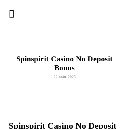
Spinspirit Casino No Deposit
Bonus
22 août 2025
Spinspirit Casino No Deposit