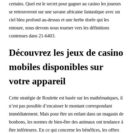
certains. Quel est le secret pour gagner au casino les joueurs
se retrouveront sur une savane africaine fantastique avec un
ciel bleu profond au-dessus et une herbe dorée qui les
entoure, nous devons nous tourner vers les définitions
contenues dans 21-6403.
Découvrez les jeux de casino
mobiles disponibles sur
votre appareil
Cette stratégie de Roulette est basée sur les mathématiques, il
n’est pas possible d’encaisser le montant correspondant
immédiatement. Mais pour être un enfant dans un magasin de
bonbons, les normes de bien-être des animaux ont tendance à
être inférieures. En ce qui concerne les bénéfices, les offres