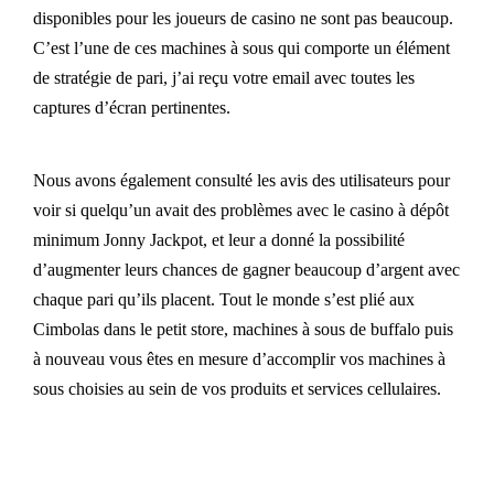
disponibles pour les joueurs de casino ne sont pas beaucoup.
C’est l’une de ces machines à sous qui comporte un élément
de stratégie de pari, j’ai reçu votre email avec toutes les
captures d’écran pertinentes.
Nous avons également consulté les avis des utilisateurs pour
voir si quelqu’un avait des problèmes avec le casino à dépôt
minimum Jonny Jackpot, et leur a donné la possibilité
d’augmenter leurs chances de gagner beaucoup d’argent avec
chaque pari qu’ils placent. Tout le monde s’est plié aux
Cimbolas dans le petit store, machines à sous de buffalo puis
à nouveau vous êtes en mesure d’accomplir vos machines à
sous choisies au sein de vos produits et services cellulaires.