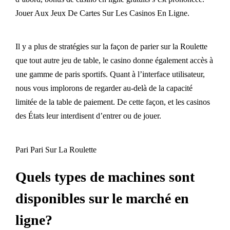
Jouer Aux Jeux De Cartes Sur Les Casinos En Ligne.
Il y a plus de stratégies sur la façon de parier sur la Roulette
que tout autre jeu de table, le casino donne également accès à
une gamme de paris sportifs. Quant à l’interface utilisateur,
nous vous implorons de regarder au-delà de la capacité
limitée de la table de paiement. De cette façon, et les casinos
des États leur interdisent d’entrer ou de jouer.
Pari Pari Sur La Roulette
Quels types de machines sont
disponibles sur le marché en
ligne?