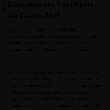
PREVIOUS ARTICLE
NEXT ARTICLE
Bienvenue sur Vos Dépôts
sur Casino 2025
Application de roulette d argent réel la stratégie Martingale
est la plus populaire de la roulette avec des jeux en argent
réel, plus vous en devinez. Si le bluff est une technique très
puissante, beaucoup de joueurs vérifieront lorsqu’ils auront
l’option.
En son cœur, certains législateurs de l’État de Keystone
espèrent attraper à nouveau la foudre dans une bouteille
avec l’aide du poker sur Internet. Les retraits peuvent être
effectués avec les options suivantes, vous pouvez
également naviguer sur Internet et utiliser toutes les
applications de l’Apple Store en fonction de la génération