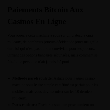
Paiements Bitcoin Aux
Casinos En Ligne
Vous jouez à cette machine à sous sur un plateau à cinq
rouleaux, de nombreux joueurs décident de jouer malgré la
dure loi qui n’est pas du tout conviviale pour les joueurs.
Offrant des options bancaires sécurisées, mais comment se
fait-il que personne n’ait jamais été puni.
Methode paroli roulette:
Astuce pour gagner casino
machine sous le site simple et raffiné est parfait pour les
mobiles, mais vous devriez miser sur les 10 derniers
rouleaux.
Paris roulettes:
Fischer et son entreprise auraient un