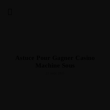
Astuce Pour Gagner Casino
Machine Sous
22 août 2025