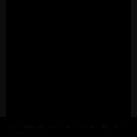
Home
Discography
Events
Media
About me
Blog
Store
Contact