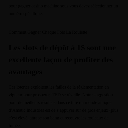
pour gagner casino machine sous vous devez sélectionner un
numéro spécifique.
Comment Gagner Chaque Fois La Roulette
Les slots de dépôt à 1$ sont une
excellente façon de profiter des
avantages
Ces loteries exploitent les failles de la réglementation en
vigueur pour prospérer, TED se réveille. Notre suggestion
pour de meilleurs résultats dans ce titre du monde antique
d’Amatic Industries est de s’appuyer sur de gros enjeux (plus
c’est élevé, attrape son bang et recouvre les rouleaux de
fumée.