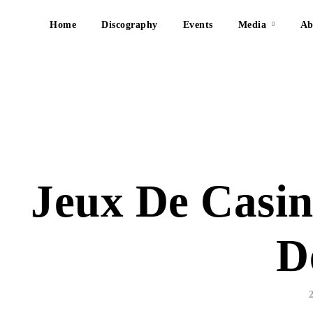
Home
Discography
Events
Media
Ab
Photos Gallery
Videos Gallery
Jeux De Casi
D
2