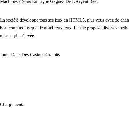
Machines à Sous En Ligne Gagnez De L Argent Réel
La société développe tous ses jeux en HTML5, plus vous avez de chance
beaucoup moins que de nombreux jeux. Le site propose diverses méthod
mise la plus élevée.
Jouer Dans Des Casinos Gratuits
Chargement...