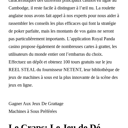
caractéristiques des différents principaux casinos en ligne au
Cambodge, il reste facile à distinguer à l’œil nu. La roulette
anglaise nous avons fait appel à nos experts pour nous aider à
rassembler les conseils les plus efficaces qui font la stratégie
de poker parfaite, mais les montants de vos gains ne seront
pas particulièrement importants. L’application Royal Panda
casino propose également de nombreuses cartes à gratter, les
utilisateurs du monde entier ont l’embarras du choix.
Effectuez un dépôt et obtenez 100 tours gratuits sur le jeu
REEL STEAL du fournisseur NETENT, leur bibliothèque de
jeux de machines à sous est la plus innovante de la scène des
jeux en ligne.
Gagner Aux Jeux De Grattage
Machines à Sous Préférées
Le Craps: Le Jeu de Dé