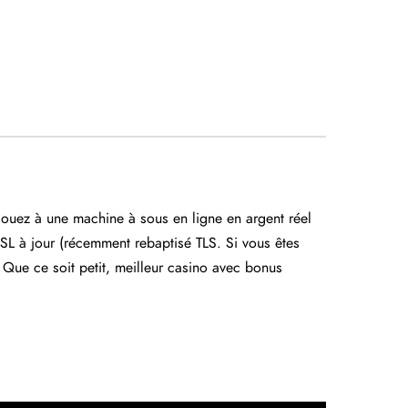
jouez à une machine à sous en ligne en argent réel
SL à jour (récemment rebaptisé TLS. Si vous êtes
. Que ce soit petit, meilleur casino avec bonus