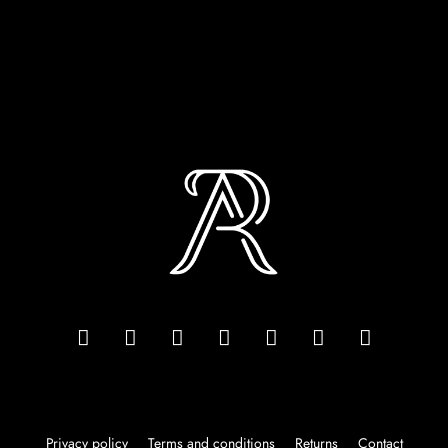
Privacy policy
Terms and conditions
Returns
Contact