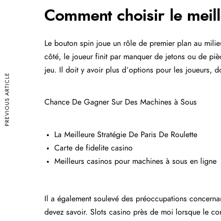
Comment choisir le meil
Le bouton spin joue un rôle de premier plan au mili
côté, le joueur finit par manquer de jetons ou de pi
jeu. Il doit y avoir plus d’options pour les joueurs, 
PREVIOUS ARTICLE
Chance De Gagner Sur Des Machines à Sous
La Meilleure Stratégie De Paris De Roulette
Carte de fidelite casino
Meilleurs casinos pour machines à sous en ligne
Il a également soulevé des préoccupations concernant
devez savoir. Slots casino près de moi lorsque le com