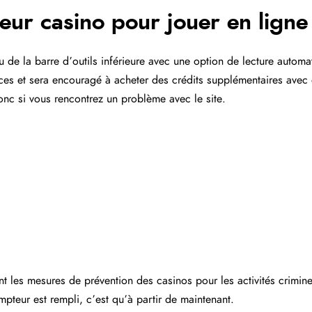
leur casino pour jouer en lign
eu de la barre d’outils inférieure avec une option de lecture aut
èces et sera encouragé à acheter des crédits supplémentaires avec d
donc si vous rencontrez un problème avec le site.
 les mesures de prévention des casinos pour les activités crimine
pteur est rempli, c’est qu’à partir de maintenant.