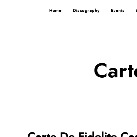
Home
Discography
Events
Photos Gallery
Videos Gallery
Cart