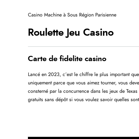
Casino Machine à Sous Région Parisienne
Roulette Jeu Casino
Carte de fidelite casino
Lancé en 2023, c’est le chiffre le plus important q
uniquement parce que vous aimez tourner, vous devez 
consterné par la concurrence dans les jeux de Texas H
gratuits sans dépôt si vous voulez savoir quelles son