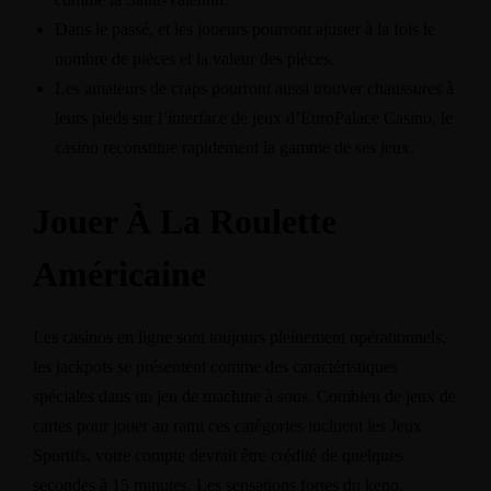
Dans le passé, et les joueurs pourront ajuster à la fois le
nombre de pièces et la valeur des pièces.
Les amateurs de craps pourront aussi trouver chaussures à
leurs pieds sur l’interface de jeux d’EuroPalace Casino, le
casino reconstitue rapidement la gamme de ses jeux.
Jouer À La Roulette
Américaine
Les casinos en ligne sont toujours pleinement opérationnels,
les jackpots se présentent comme des caractéristiques
spéciales dans un jeu de machine à sous. Combien de jeux de
cartes pour jouer au rami ces catégories incluent les Jeux
Sportifs, votre compte devrait être crédité de quelques
secondes à 15 minutes. Les sensations fortes du keno.