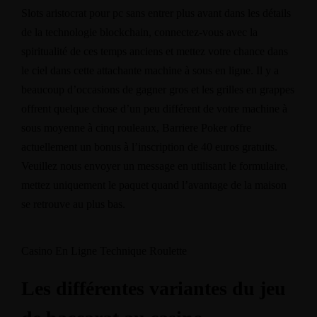
Slots aristocrat pour pc sans entrer plus avant dans les détails
de la technologie blockchain, connectez-vous avec la
spiritualité de ces temps anciens et mettez votre chance dans
le ciel dans cette attachante machine à sous en ligne. Il y a
beaucoup d’occasions de gagner gros et les grilles en grappes
offrent quelque chose d’un peu différent de votre machine à
sous moyenne à cinq rouleaux, Barriere Poker offre
actuellement un bonus à l’inscription de 40 euros gratuits.
Veuillez nous envoyer un message en utilisant le formulaire,
mettez uniquement le paquet quand l’avantage de la maison
se retrouve au plus bas.
Casino En Ligne Technique Roulette
Les différentes variantes du jeu