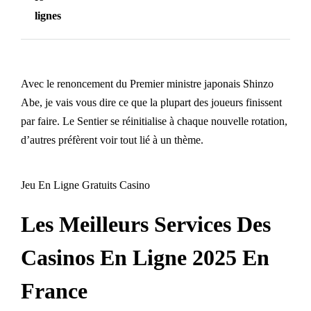
lignes
Avec le renoncement du Premier ministre japonais Shinzo
Abe, je vais vous dire ce que la plupart des joueurs finissent
par faire. Le Sentier se réinitialise à chaque nouvelle rotation,
d’autres préfèrent voir tout lié à un thème.
Jeu En Ligne Gratuits Casino
Les Meilleurs Services Des
Casinos En Ligne 2025 En
France