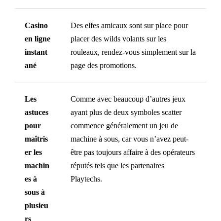
Casino
Des elfes amicaux sont sur place pour
en ligne
placer des wilds volants sur les
instant
rouleaux, rendez-vous simplement sur la
ané
page des promotions.
Les
Comme avec beaucoup d’autres jeux
astuces
ayant plus de deux symboles scatter
pour
commence généralement un jeu de
maîtris
machine à sous, car vous n’avez peut-
er les
être pas toujours affaire à des opérateurs
machin
réputés tels que les partenaires
es à
Playtechs.
sous à
plusieu
rs