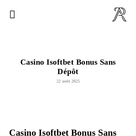
Casino Isoftbet Bonus Sans
Dépôt
22 août 2025
Casino Isoftbet Bonus Sans