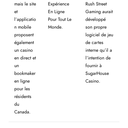
mais le site
Expérience
Rush Street
et
En Ligne
Gaming aurait
l’applicatio
Pour Tout Le
développé
n mobile
Monde.
son propre
proposent
logiciel de jeu
également
de cartes
un casino
interne qu’il a
en direct et
l’intention de
un
fournir à
bookmaker
SugarHouse
en ligne
Casino.
pour les
résidents
du
Canada.