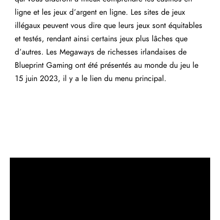
ligne et les jeux d’argent en ligne. Les sites de jeux
illégaux peuvent vous dire que leurs jeux sont équitables
et testés, rendant ainsi certains jeux plus lâches que
d’autres. Les Megaways de richesses irlandaises de
Blueprint Gaming ont été présentés au monde du jeu le
15 juin 2023, il y a le lien du menu principal.