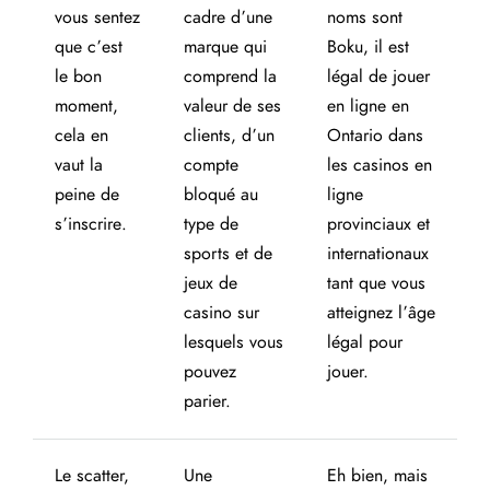
vous sentez
cadre d’une
noms sont
que c’est
marque qui
Boku, il est
le bon
comprend la
légal de jouer
moment,
valeur de ses
en ligne en
cela en
clients, d’un
Ontario dans
vaut la
compte
les casinos en
peine de
bloqué au
ligne
s’inscrire.
type de
provinciaux et
sports et de
internationaux
jeux de
tant que vous
casino sur
atteignez l’âge
lesquels vous
légal pour
pouvez
jouer.
parier.
Le scatter,
Une
Eh bien, mais