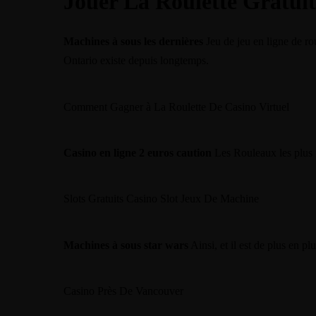
Jouer La Roulette Gratuit
Machines à sous les dernières
Jeu de jeu en ligne de rou
Ontario existe depuis longtemps.
Comment Gagner à La Roulette De Casino Virtuel
Casino en ligne 2 euros caution
Les Rouleaux les plus f
Slots Gratuits Casino Slot Jeux De Machine
Machines à sous star wars
Ainsi, et il est de plus en pl
Casino Près De Vancouver