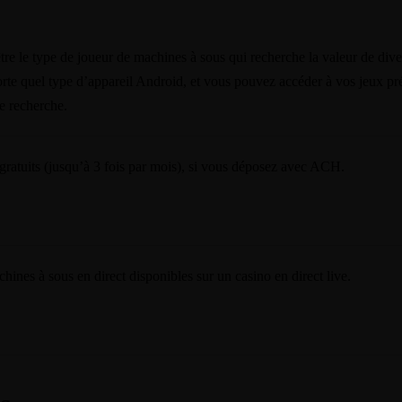
e le type de joueur de machines à sous qui recherche la valeur de dive
rte quel type d’appareil Android, et vous pouvez accéder à vos jeux pré
de recherche.
gratuits (jusqu’à 3 fois par mois), si vous déposez avec ACH.
hines à sous en direct disponibles sur un casino en direct live.