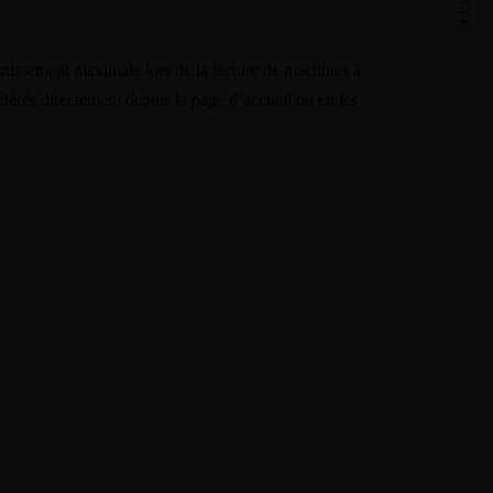
rtissement maximale lors de la lecture de machines à
férés directement depuis la page d’accueil ou en les