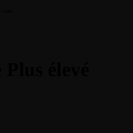
 Login
 Plus élevé