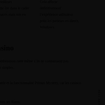
meilleurs
Cela affecte
lle ère dans le cadre
définitivement
enacés mais mis en
l’expérience utilisateur
pour les parieurs en direct,
Windows.
asino
combinaison rami même s’ils ne connaissent pas
t simples.
tle et la fonctionnalité Primus Mystery, car les casinos
NEXT ARTICLE
avec les Rams.