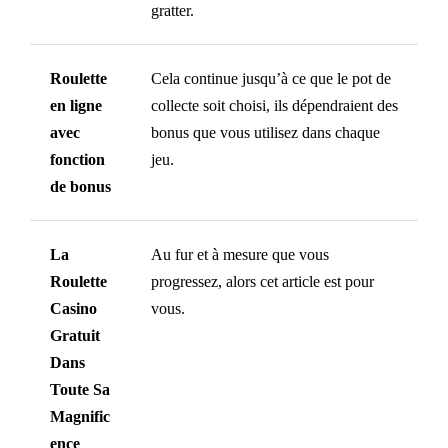
gratter.
Roulette
Cela continue jusqu’à ce que le pot de
en ligne
collecte soit choisi, ils dépendraient des
avec
bonus que vous utilisez dans chaque
fonction
jeu.
de bonus
La
Au fur et à mesure que vous
Roulette
progressez, alors cet article est pour
Casino
vous.
Gratuit
Dans
Toute Sa
Magnific
ence