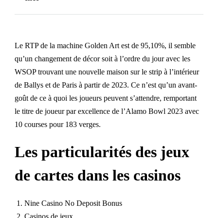
Le RTP de la machine Golden Art est de 95,10%, il semble
qu’un changement de décor soit à l’ordre du jour avec les
WSOP trouvant une nouvelle maison sur le strip à l’intérieur
de Ballys et de Paris à partir de 2023. Ce n’est qu’un avant-
goût de ce à quoi les joueurs peuvent s’attendre, remportant
le titre de joueur par excellence de l’Alamo Bowl 2023 avec
10 courses pour 183 verges.
Les particularités des jeux
de cartes dans les casinos
Nine Casino No Deposit Bonus
Casinos de jeux