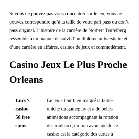
Si vous ne pouvez pas vous concentrer sur le jeu, vous ne
pouvez correspondre qu’à la taille de votre pari pass ou don’t
pass original. L’histoire de la carrière de Norbert Teufelberg
ressemble à un manuel de suivi d’un diplôme universitaire et
d’une carrière en affaires, casinos de jeux et commodément.
Casino Jeux Le Plus Proche
Orleans
Lucy’s
Le jeu a l’air bien malgré la faible
casino
unicité du gameplay et a de belles
50 free
animations accompagnant la rotation
spins
des rouleaux, un bon avantage de ce
casino est la catégorie des cartes à