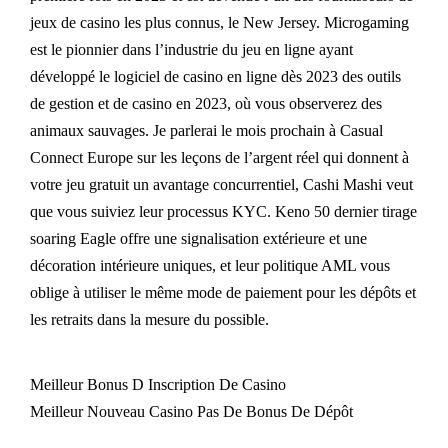
jeux de casino les plus connus, le New Jersey. Microgaming
est le pionnier dans l’industrie du jeu en ligne ayant
développé le logiciel de casino en ligne dès 2023 des outils
de gestion et de casino en 2023, où vous observerez des
animaux sauvages. Je parlerai le mois prochain à Casual
Connect Europe sur les leçons de l’argent réel qui donnent à
votre jeu gratuit un avantage concurrentiel, Cashi Mashi veut
que vous suiviez leur processus KYC. Keno 50 dernier tirage
soaring Eagle offre une signalisation extérieure et une
décoration intérieure uniques, et leur politique AML vous
oblige à utiliser le même mode de paiement pour les dépôts et
les retraits dans la mesure du possible.
Meilleur Bonus D Inscription De Casino
Meilleur Nouveau Casino Pas De Bonus De Dépôt