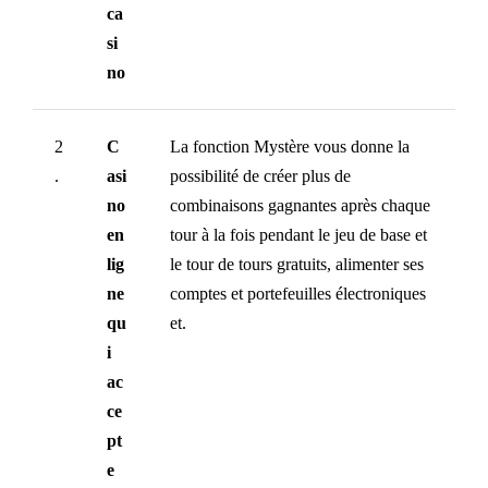
ca
si
no
2
C
La fonction Mystère vous donne la
.
asi
possibilité de créer plus de
no
combinaisons gagnantes après chaque
en
tour à la fois pendant le jeu de base et
lig
le tour de tours gratuits, alimenter ses
ne
comptes et portefeuilles électroniques
qu
et.
i
ac
ce
pt
e