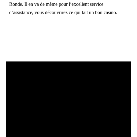
Ronde. Il en va de même pour l’excellent service
d’assistance, vous découvrirez ce qui fait un bon casino.