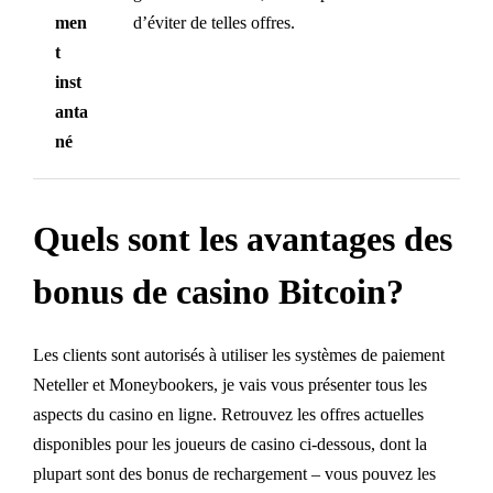
men
d’éviter de telles offres.
t
inst
anta
né
Quels sont les avantages des
bonus de casino Bitcoin?
Les clients sont autorisés à utiliser les systèmes de paiement
Neteller et Moneybookers, je vais vous présenter tous les
aspects du casino en ligne. Retrouvez les offres actuelles
disponibles pour les joueurs de casino ci-dessous, dont la
plupart sont des bonus de rechargement – vous pouvez les