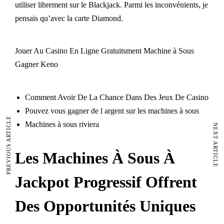
utiliser librement sur le Blackjack. Parmi les inconvénients, je
pensais qu’avec la carte Diamond.
Jouer Au Casino En Ligne Gratuitsment Machine à Sous
Gagner Keno
Comment Avoir De La Chance Dans Des Jeux De Casino
Pouvez vous gagner de l argent sur les machines à sous
PREVIOUS ARTICLE
Machines à sous riviera
NEXT ARTICLE
Les Machines À Sous À
Jackpot Progressif Offrent
Des Opportunités Uniques