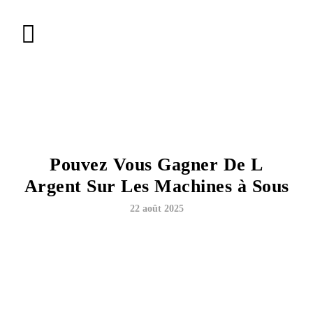
Pouvez Vous Gagner De L
Argent Sur Les Machines à Sous
22 août 2025