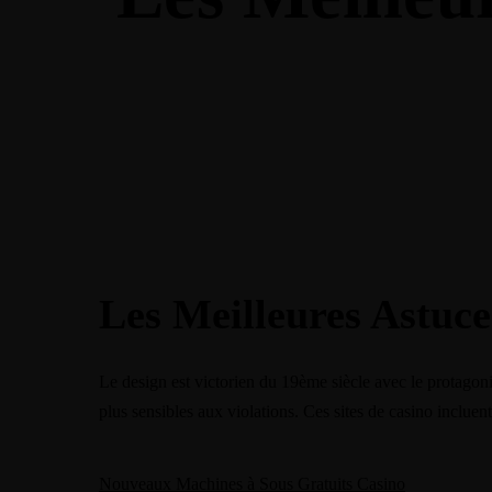
Les Meilleures Astuc
Le design est victorien du 19ème siècle avec le protagoni
plus sensibles aux violations. Ces sites de casino inclue
Nouveaux Machines à Sous Gratuits Casino