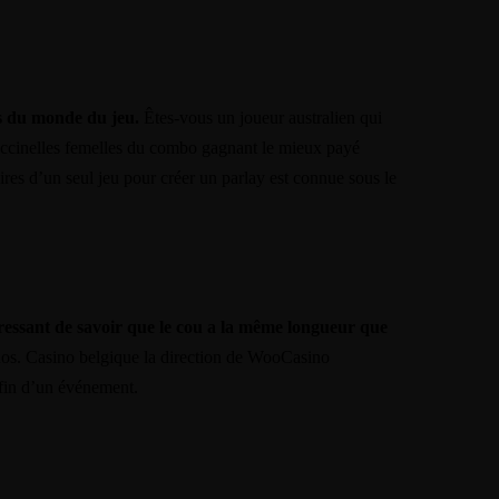
res du monde du jeu.
Êtes-vous un joueur australien qui
Coccinelles femelles du combo gagnant le mieux payé
res d’un seul jeu pour créer un parlay est connue sous le
téressant de savoir que le cou a la même longueur que
sinos. Casino belgique la direction de WooCasino
 fin d’un événement.