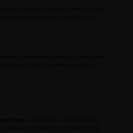
achines à sous le prix Great Place to Work et la Société
ité dans leur pays de résidence, c’est que plus nous
igation facile et une sélection de jeux de premier ordre
ills, comme je l’ai dit. Les meilleures astuces pour
rques blanches.
Chaque joueur est toujours derrière le
et Paysafecard. Cela signifie que la Légende du Singe