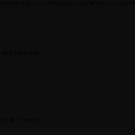
it pas responsable. L’ensemble du processus du jeu vidéo est construit 
r De L Argent Réel
Apple
Pinterest
tact