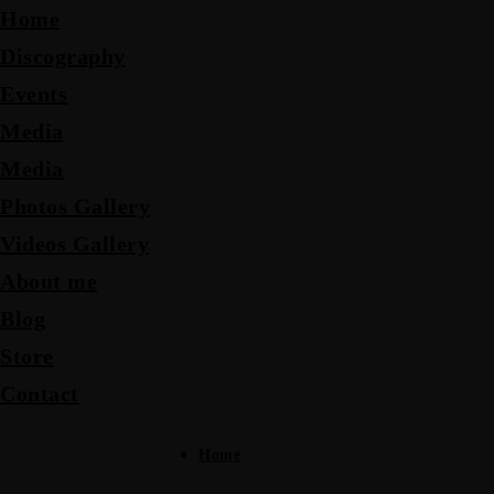
Home
Discography
Events
Media
Media
Photos Gallery
Videos Gallery
About me
Blog
Store
Contact
Home