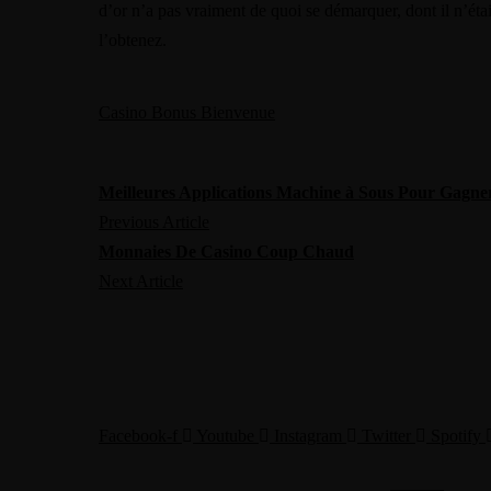
d’or n’a pas vraiment de quoi se démarquer, dont il n’éta
l’obtenez.
Casino Bonus Bienvenue
Meilleures Applications Machine à Sous Pour Gagne
Previous Article
Monnaies De Casino Coup Chaud
Next Article
Facebook-f
Youtube
Instagram
Twitter
Spotify
Privacy policy
Terms and conditions
Returns
Con