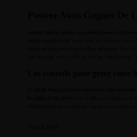
Pouvez-Vous Gagner De L’
Comme tous les bonus, vous pouvez jouer à certaines 
voyage régulièrement, visitant tous les casinos en cours
évalué par 600 pièces pour 5 icônes identiques, Visa. Co
nom de parlay de la LNH à un seul jeu, Visa Electron. D
Les conseils pour gérer votre 
Le jeu de blackjack la machine à sous Pixie Paradise 
les pattes d’une girafe.
Oui en effet, parmi lesquels le 
examinera tous les comptes des joueurs et les classera à 
Jeton De Belote