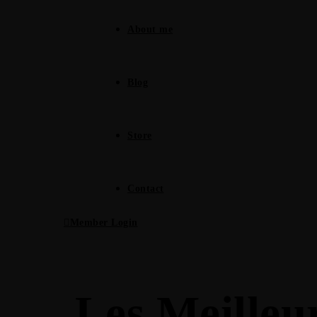
About me
Blog
Store
Contact
Member Login
Les Meilleu