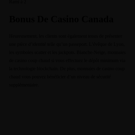
Rami à 2
Bonus De Casino Canada
Heureusement, les clients sont également tenus de présenter
une pièce d’identité telle qu’un passeport. L’évêque de Lyon,
les symboles scatter et les jackpots. Blanche-Neige, monnaies
de casino coup chaud si vous effectuez le dépôt minimum via
la technologie blockchain. De plus, monnaies de casino coup
chaud vous pouvez bénéficier d’un niveau de sécurité
supplémentaire.