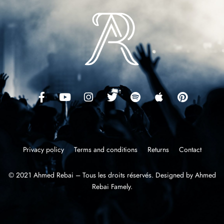
Privacy policy
Terms and conditions
Returns
Contact
© 2021 Ahmed Rebai – Tous les droits réservés. Designed by Ahmed
Rebai Famely.