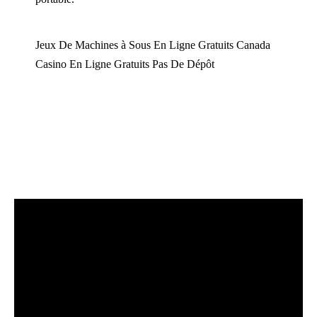
Jeux De Machines à Sous En Ligne Gratuits Canada
Casino En Ligne Gratuits Pas De Dépôt