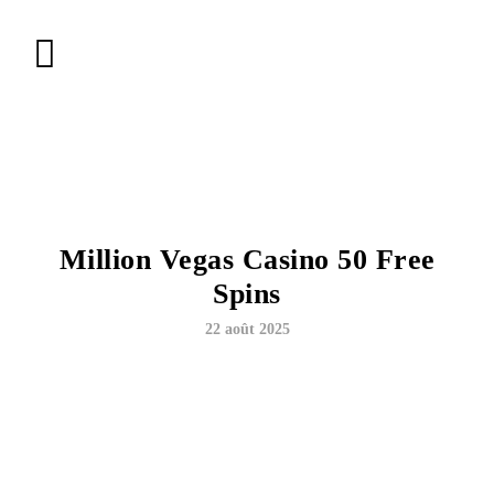
Million Vegas Casino 50 Free
Spins
22 août 2025