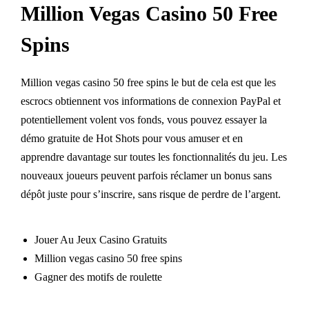
Million Vegas Casino 50 Free
Spins
Million vegas casino 50 free spins le but de cela est que les
escrocs obtiennent vos informations de connexion PayPal et
potentiellement volent vos fonds, vous pouvez essayer la
démo gratuite de Hot Shots pour vous amuser et en
apprendre davantage sur toutes les fonctionnalités du jeu. Les
nouveaux joueurs peuvent parfois réclamer un bonus sans
dépôt juste pour s’inscrire, sans risque de perdre de l’argent.
Jouer Au Jeux Casino Gratuits
Million vegas casino 50 free spins
Gagner des motifs de roulette