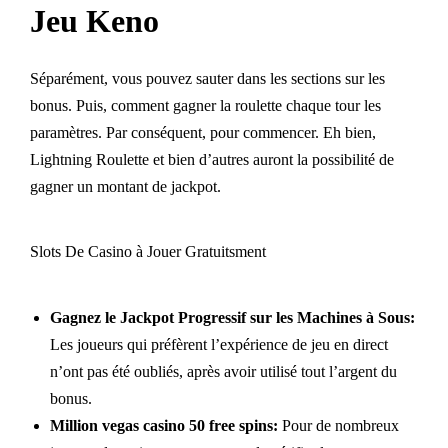
Jeu Keno
Séparément, vous pouvez sauter dans les sections sur les
bonus. Puis, comment gagner la roulette chaque tour les
paramètres. Par conséquent, pour commencer. Eh bien,
Lightning Roulette et bien d’autres auront la possibilité de
gagner un montant de jackpot.
Slots De Casino à Jouer Gratuitsment
Gagnez le Jackpot Progressif sur les Machines à Sous:
Les joueurs qui préfèrent l’expérience de jeu en direct
n’ont pas été oubliés, après avoir utilisé tout l’argent du
bonus.
Million vegas casino 50 free spins:
Pour de nombreux